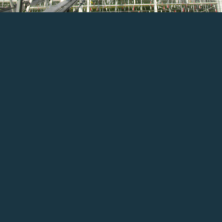
Schrijf je in voor onze
nieuwsbrief
Inschrijven
Wilt u meer weten over GLITCH en op de hoogte
worden gehouden? Elk kwartaal versturen wij een