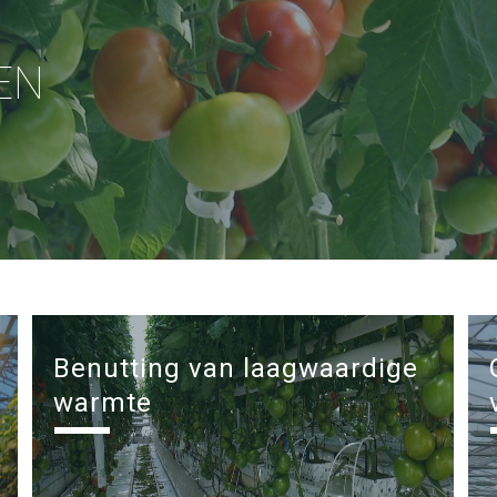
EN
Benutting van laagwaardige
warmte