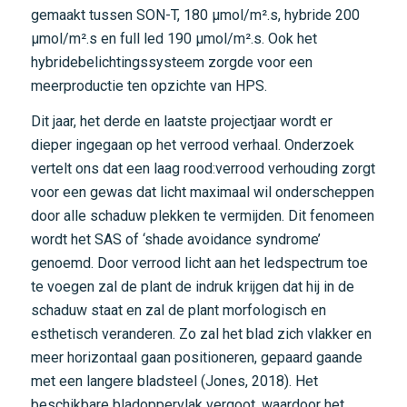
gemaakt tussen SON-T, 180 μmol/m².s, hybride 200
μmol/m².s en full led 190 μmol/m².s. Ook het
hybridebelichtingssysteem zorgde voor een
meerproductie ten opzichte van HPS.
Dit jaar, het derde en laatste projectjaar wordt er
dieper ingegaan op het verrood verhaal. Onderzoek
vertelt ons dat een laag rood:verrood verhouding zorgt
voor een gewas dat licht maximaal wil onderscheppen
door alle schaduw plekken te vermijden. Dit fenomeen
wordt het SAS of ‘shade avoidance syndrome’
genoemd. Door verrood licht aan het ledspectrum toe
te voegen zal de plant de indruk krijgen dat hij in de
schaduw staat en zal de plant morfologisch en
esthetisch veranderen. Zo zal het blad zich vlakker en
meer horizontaal gaan positioneren, gepaard gaande
met een langere bladsteel (Jones, 2018). Het
beschikbare bladoppervlak vergoot, waardoor het