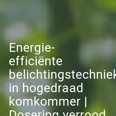
Energie-
efficiënte
belichtingstechnie
in hogedraad
komkommer |
Dosering verrood