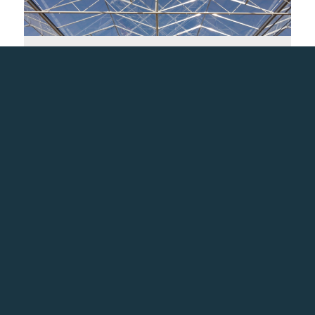
Het evaluatiemiddel belichting: een hulpmiddel bij het
gebruik van assimilatiebelichting
28 mei 2021
Testen van een energie balancerend
nachtschermsysteem in een tomatenteelt – winter
2021
28 mei 2021