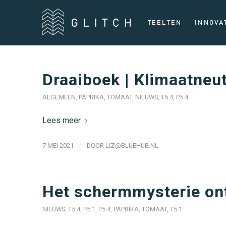
TEELTEN
INNOVA
Draaiboek | Klimaatneut
ALGEMEEN
,
PAPRIKA
,
TOMAAT
,
NIEUWS
,
T5.4
,
P5.4
Lees meer
/
7 MEI 2021
DOOR
LIZ@BLUEHUB.NL
Het schermmysterie ont
NIEUWS
,
T5.4
,
P5.1
,
P5.4
,
PAPRIKA
,
TOMAAT
,
T5.1