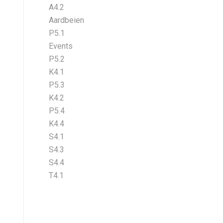
A4.2
Aardbeien
P5.1
Events
P5.2
K4.1
P5.3
K4.2
P5.4
K4.4
S4.1
S4.3
S4.4
T4.1