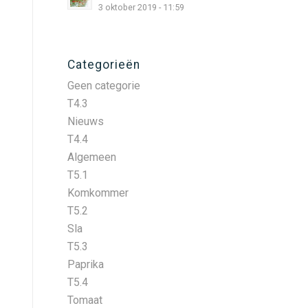
3 oktober 2019 - 11:59
Categorieën
Geen categorie
T4.3
Nieuws
T4.4
Algemeen
T5.1
Komkommer
T5.2
Sla
T5.3
Paprika
T5.4
Tomaat