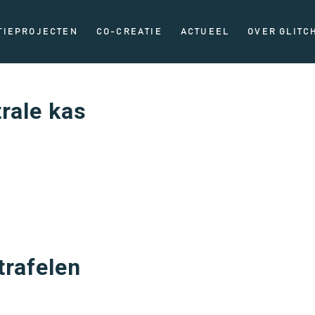
TIEPROJECTEN
CO-CREATIE
ACTUEEL
OVER GLITC
rale kas
rafelen