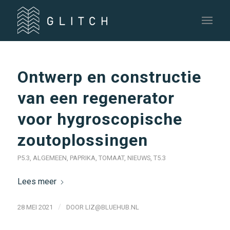
Ontwerp en constructie
van een regenerator
voor hygroscopische
zoutoplossingen
P5.3
,
ALGEMEEN
,
PAPRIKA
,
TOMAAT
,
NIEUWS
,
T5.3
Lees meer
/
28 MEI 2021
DOOR
LIZ@BLUEHUB.NL