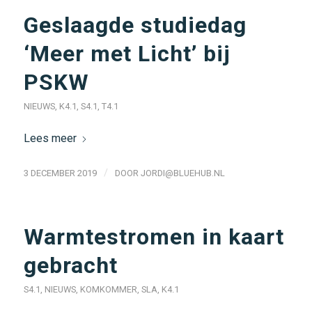
Geslaagde studiedag
‘Meer met Licht’ bij
PSKW
NIEUWS
,
K4.1
,
S4.1
,
T4.1
Lees meer
/
3 DECEMBER 2019
DOOR
JORDI@BLUEHUB.NL
Warmtestromen in kaart
gebracht
S4.1
,
NIEUWS
,
KOMKOMMER
,
SLA
,
K4.1