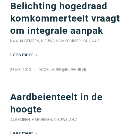
Belichting hogedraad
komkommerteelt vraagt
om integrale aanpak
K4.4
,
ALGEMEEN
,
NIEUWS
,
KOMKOMMER
,
K4.1
,
K4.2
Lees meer
/
28 MEI 2020
DOOR
LAURE@BLUEHUB.NL
Aardbeienteelt in de
hoogte
ALGEMEEN
,
AARDBEIEN
,
NIEUWS
,
A4.2
Lees meer