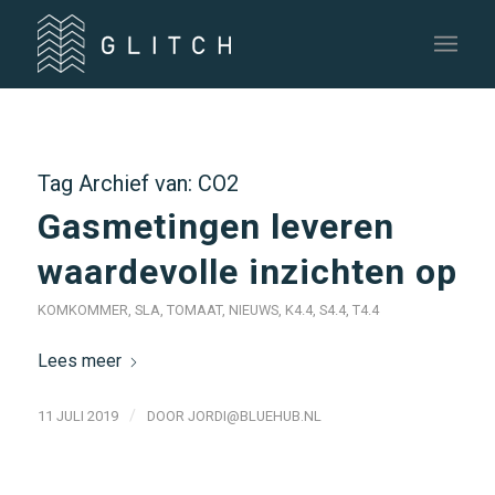
Tag Archief van:
CO2
Gasmetingen leveren
waardevolle inzichten op
KOMKOMMER
,
SLA
,
TOMAAT
,
NIEUWS
,
K4.4
,
S4.4
,
T4.4
Lees meer
/
11 JULI 2019
DOOR
JORDI@BLUEHUB.NL