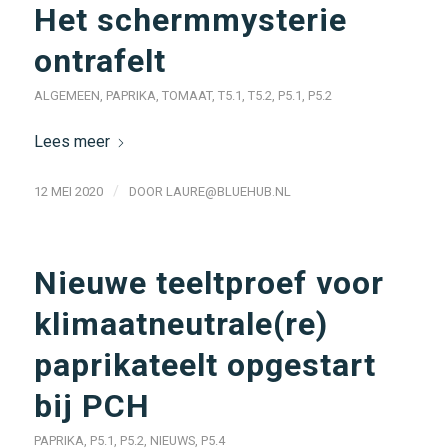
Het schermmysterie
ontrafelt
ALGEMEEN
,
PAPRIKA
,
TOMAAT
,
T5.1
,
T5.2
,
P5.1
,
P5.2
Lees meer
/
12 MEI 2020
DOOR
LAURE@BLUEHUB.NL
Nieuwe teeltproef voor
klimaatneutrale(re)
paprikateelt opgestart
bij PCH
PAPRIKA
,
P5.1
,
P5.2
,
NIEUWS
,
P5.4