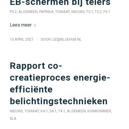
EB-schermen bij telers
P5.2
,
ALGEMEEN
,
PAPRIKA
,
TOMAAT
,
NIEUWS
,
T5.1
,
T5.2
,
P5.1
Lees meer
/
15 APRIL 2021
DOOR
LIZ@BLUEHUB.NL
Rapport co-
creatieproces energie-
efficiënte
belichtingstechnieken
NIEUWS
,
TOMAAT
,
K4.1
,
S4.1
,
T4.1
,
ALGEMEEN
,
KOMKOMMER
,
SLA