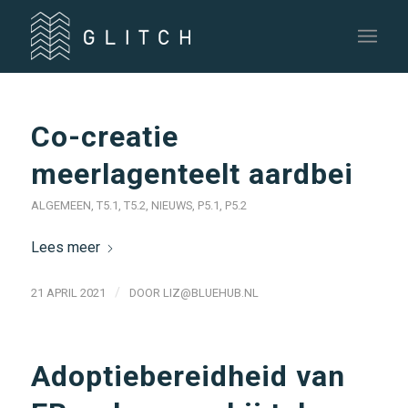
Co-creatie
meerlagenteelt aardbei
ALGEMEEN
,
T5.1
,
T5.2
,
NIEUWS
,
P5.1
,
P5.2
Lees meer
/
21 APRIL 2021
DOOR
LIZ@BLUEHUB.NL
Adoptiebereidheid van