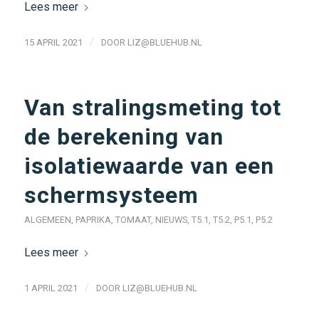
Lees meer
/
15 APRIL 2021
DOOR
LIZ@BLUEHUB.NL
Van stralingsmeting tot
de berekening van
isolatiewaarde van een
schermsysteem
ALGEMEEN
,
PAPRIKA
,
TOMAAT
,
NIEUWS
,
T5.1
,
T5.2
,
P5.1
,
P5.2
Lees meer
/
1 APRIL 2021
DOOR
LIZ@BLUEHUB.NL