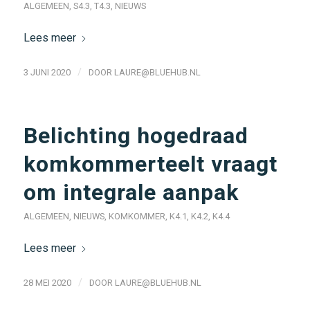
ALGEMEEN
,
S4.3
,
T4.3
,
NIEUWS
Lees meer
/
3 JUNI 2020
DOOR
LAURE@BLUEHUB.NL
Belichting hogedraad
komkommerteelt vraagt
om integrale aanpak
ALGEMEEN
,
NIEUWS
,
KOMKOMMER
,
K4.1
,
K4.2
,
K4.4
Lees meer
/
28 MEI 2020
DOOR
LAURE@BLUEHUB.NL