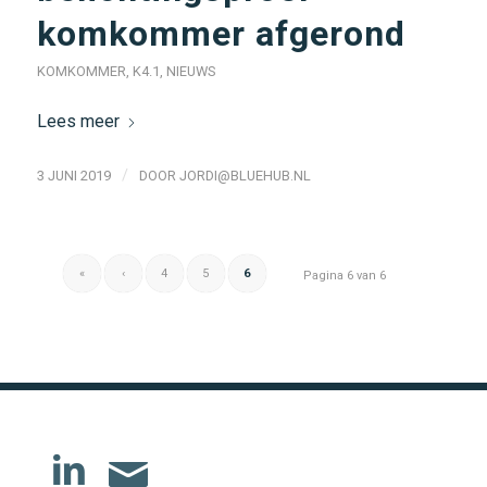
komkommer afgerond
KOMKOMMER
,
K4.1
,
NIEUWS
Lees meer
/
3 JUNI 2019
DOOR
JORDI@BLUEHUB.NL
«
‹
4
5
6
Pagina 6 van 6