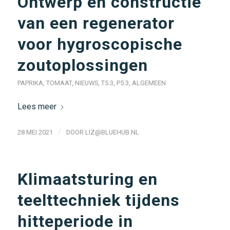
Ontwerp en constructie
van een regenerator
voor hygroscopische
zoutoplossingen
PAPRIKA
,
TOMAAT
,
NIEUWS
,
T5.3
,
P5.3
,
ALGEMEEN
Lees meer
/
28 MEI 2021
DOOR
LIZ@BLUEHUB.NL
Klimaatsturing en
teelttechniek tijdens
hitteperiode in