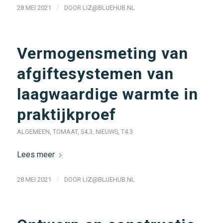
/
28 MEI 2021
DOOR
LIZ@BLUEHUB.NL
Vermogensmeting van
afgiftesystemen van
laagwaardige warmte in
praktijkproef
ALGEMEEN
,
TOMAAT
,
S4.3
,
NIEUWS
,
T4.3
Lees meer
/
28 MEI 2021
DOOR
LIZ@BLUEHUB.NL