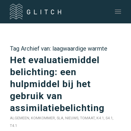
Tag Archief van:
laagwaardige warmte
Het evaluatiemiddel
belichting: een
hulpmiddel bij het
gebruik van
assimilatiebelichting
ALGEMEEN
,
KOMKOMMER
,
SLA
,
NIEUWS
,
TOMAAT
,
K4.1
,
S4.1
,
T4.1